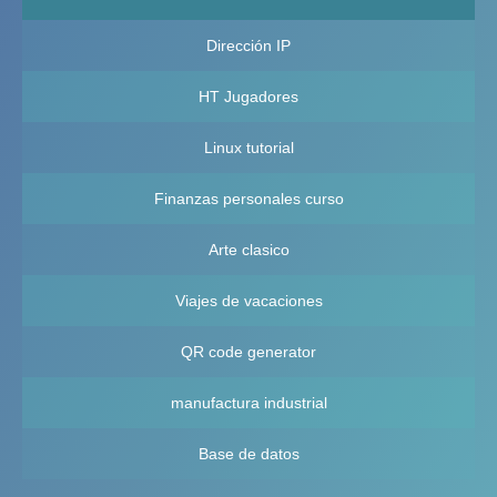
para todos los contenidos. Sin embargo, muchos
generadores de códigos QR no toman en serio la prueba y
Dirección IP
la determinación de la mejor máscara, aunque esto puede
hacer que el código QR no sea claro (pero aún así efectivo).
HT Jugadores
Linux tutorial
Finanzas personales curso
Arte clasico
Viajes de vacaciones
QR code generator
manufactura industrial
Base de datos